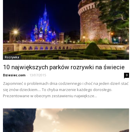
Rozrywka
10 największych parków rozrywki na świecie
Dziesiec.com
-
13/07/2015
0
Zapomnieć o problemach dnia codziennego i choć na jeden dzień stać
się znów dzieckiem.... To chyba marzenie każdego dorosłego.
Prezentowane w obecnym zestawieniu największe...