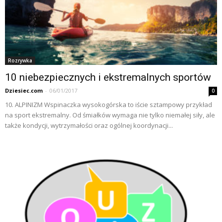
Rozrywka
10 niebezpiecznych i ekstremalnych sportów
Dziesiec.com
-
06/01/2017
0
10. ALPINIZM Wspinaczka wysokogórska to iście sztampowy przykład
na sport ekstremalny. Od śmiałków wymaga nie tylko niemałej siły, ale
także kondycji, wytrzymałości oraz ogólnej koordynacji...