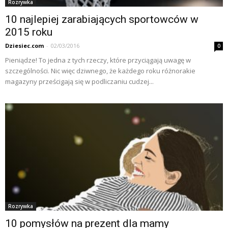
Rozrywka
10 najlepiej zarabiających sportowców w
2015 roku
Dziesiec.com
-
02/03/2016
0
Pieniądze! To jedna z tych rzeczy, które przyciągają uwagę w
szczególności. Nic więc dziwnego, że każdego roku różnorakie
magazyny prześcigają się w podliczaniu cudzej...
Rozrywka
10 pomysłów na prezent dla mamy