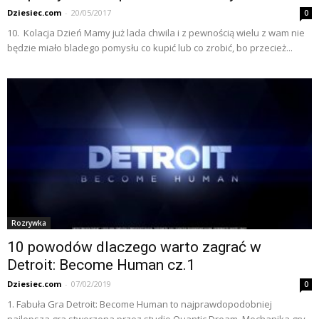
Dziesiec.com
-
20/05/2017
0
10. Kolacja Dzień Mamy już lada chwila i z pewnością wielu z wam nie
będzie miało bladego pomysłu co kupić lub co zrobić, bo przecież...
Rozrywka
10 powodów dlaczego warto zagrać w
Detroit: Become Human cz.1
Dziesiec.com
-
07/02/2019
0
1. Fabuła Gra Detroit: Become Human to najprawdopodobniej
najlepsza gra stworzona przez studio Quantic Dream. Mechanika gry