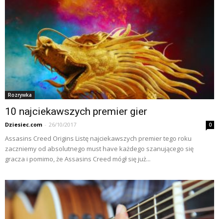
Rozrywka
10 najciekawszych premier gier
Dziesiec.com
-
26/10/2017
0
Assasins Creed Origins Listę najciekawszych premier tego roku
zaczniemy od absolutnego must have każdego szanującego się
gracza i pomimo, że Assasins Creed mógł się już...