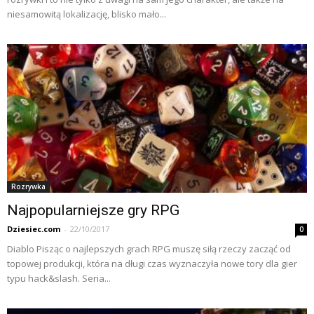
niesamowitą lokalizację, blisko mało...
Rozrywka
Najpopularniejsze gry RPG
Dziesiec.com
-
22/10/2017
0
Diablo Pisząc o najlepszych grach RPG muszę siłą rzeczy zacząć od
topowej produkcji, która na długi czas wyznaczyła nowe tory dla gier
typu hack&slash. Seria...