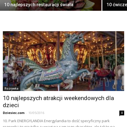
10 najlepszych restauracji świata
10 ćwicz
Rozrywka
10 najlepszych atrakcji weekendowych dla
dzieci
Dziesiec.com
-
10/05/2016
0
10. Park ENERGYLANDIA Energylandia to dość specyficzny park
rozrywki i to nie tylko z uwagi na sam jego charakter, ale także na