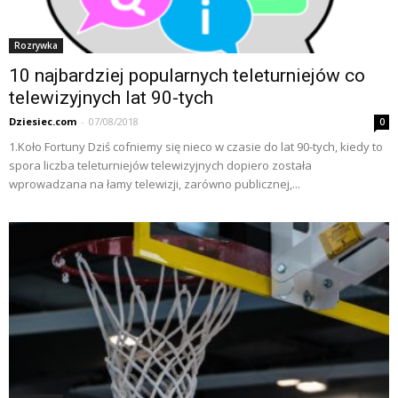
Rozrywka
10 najbardziej popularnych teleturniejów co
telewizyjnych lat 90-tych
Dziesiec.com
-
07/08/2018
0
1.Koło Fortuny Dziś cofniemy się nieco w czasie do lat 90-tych, kiedy to
spora liczba teleturniejów telewizyjnych dopiero została
wprowadzana na łamy telewizji, zarówno publicznej,...