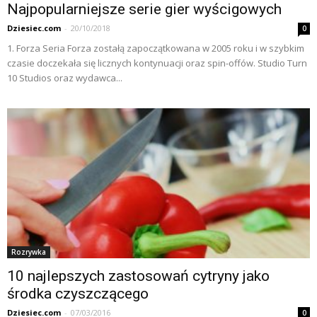
Najpopularniejsze serie gier wyścigowych
Dziesiec.com
-
20/10/2018
0
1. Forza Seria Forza zostałą zapoczątkowana w 2005 roku i w szybkim
czasie doczekała się licznych kontynuacji oraz spin-offów. Studio Turn
10 Studios oraz wydawca...
Rozrywka
10 najlepszych zastosowań cytryny jako
środka czyszczącego
Dziesiec.com
-
07/03/2016
0