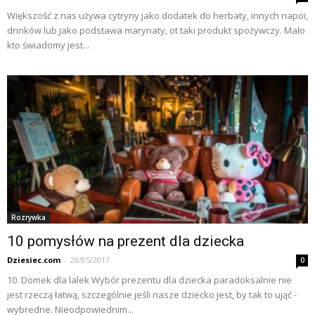
Większość z nas używa cytryny jako dodatek do herbaty, innych napoi,
drinków lub jako podstawa marynaty, ot taki produkt spożywczy. Mało
kto świadomy jest...
Rozrywka
10 pomysłów na prezent dla dziecka
Dziesiec.com
-
28/05/2017
0
10. Domek dla lalek Wybór prezentu dla dziecka paradoksalnie nie
jest rzeczą łatwą, szczególnie jeśli nasze dziecko jest, by tak to ująć -
wybredne. Nieodpowiednim...