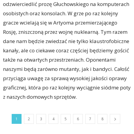
odzwierciedlić prozę Głuchowskiego na komputerach
osobistych oraz konsolach. W grze po raz kolejny
gracze wcielają się w Artyoma przemierzającego
Rosję, zniszczoną przez wojnę nuklearną. Tym razem
dane nam będzie zwiedzać nie tylko klaustrofobiczne
kanały, ale co ciekawe coraz częściej będziemy gościć
także na otwartych przestrzeniach. Oponentami
naszymi będą zarówno mutanty, jak i bandyci. Całość
przyciąga uwagę za sprawą wysokiej jakości oprawy
graficznej, która po raz kolejny wyciągnie siódme poty
z naszych domowych sprzętów.
1
2
3
4
5
6
7
8