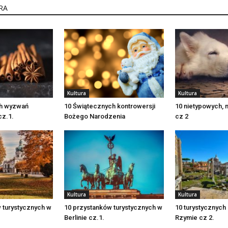
RA
Kultura
Kultura
ch wyzwań
10 Świątecznych kontrowersji
10 nietypowych, 
cz.1.
Bożego Narodzenia
cz 2
Kultura
Kultura
 turystycznych w
10 przystanków turystycznych w
10 turystycznych
Berlinie cz.1.
Rzymie cz 2.