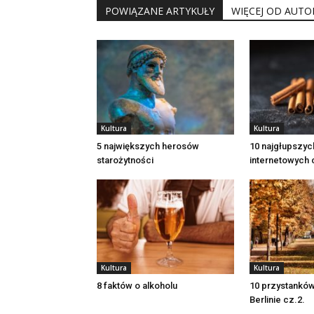
POWIĄZANE ARTYKUŁY
WIĘCEJ OD AUTO
Kultura
Kultura
5 największych herosów
10 najgłupszy
starożytności
internetowych 
Kultura
Kultura
8 faktów o alkoholu
10 przystanków
Berlinie cz.2.