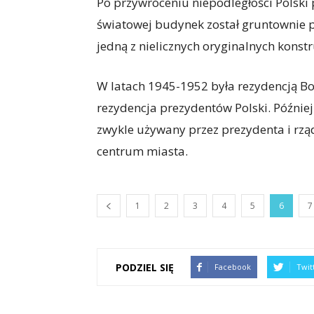
Po przywróceniu niepodległości Polski p
światowej budynek został gruntownie
jedną z nielicznych oryginalnych konst
W latach 1945-1952 była rezydencją Bol
rezydencja prezydentów Polski. Później
zwykle używany przez prezydenta i rzą
centrum miasta.
1
2
3
4
5
6
7
PODZIEL SIĘ
Facebook
Twit