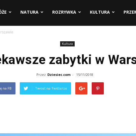
ÓŻE
NATURA
ROZRYWKA
KULTURA
PRZE
arszawie
Kultura
ekawsze zabytki w War
Przez
Dziesiec.com
-
15/11/2018
ię na FB
Tweet na Twitterze