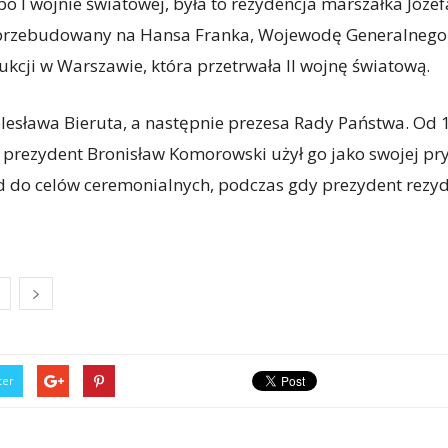
o I wojnie światowej, była to rezydencja marszałka Józef
 przebudowany na Hansa Franka, Wojewodę Generalnego 
rukcji w Warszawie, która przetrwała II wojnę światową.
esława Bieruta, a następnie prezesa Rady Państwa. Od 198
 prezydent Bronisław Komorowski użył go jako swojej pry
d do celów ceremonialnych, podczas gdy prezydent rezy
ter