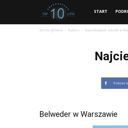
dziesiec.com
START
PODR
Strona główna
Kultura
Najciekawsze zabytki w W
Najci
Podziel s
Belweder w Warszawie