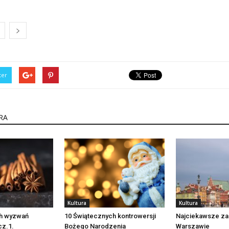
ter
RA
Kultura
Kultura
ch wyzwań
10 Świątecznych kontrowersji
Najciekawsze za
cz.1.
Bożego Narodzenia
Warszawie