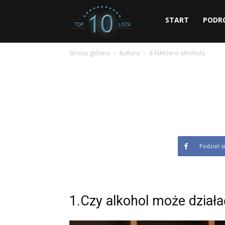
dziesiec.com
START
PODR
Strona główna
Kultura
8 faktów o alkoholu
Podziel s
1.Czy alkohol może dział