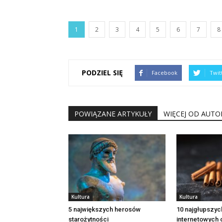
1
2
3
4
5
6
7
8
PODZIEL SIĘ
Facebook
Twit
POWIĄZANE ARTYKUŁY
WIĘCEJ OD AUTO
Kultura
Kultura
5 największych herosów
10 najgłupszy
starożytności
internetowych 