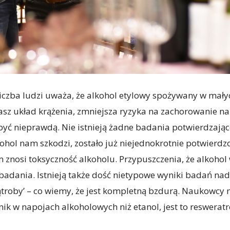
zba ludzi uważa, że alkohol etylowy spożywany w małyc
asz układ krążenia, zmniejsza ryzyka na zachorowanie na
być nieprawdą. Nie istnieją żadne badania potwierdzając
kohol nam szkodzi, zostało już niejednokrotnie potwierd
zm znosi toksyczność alkoholu. Przypuszczenia, że alkoh
adania. Istnieją także dość nietypowe wyniki badań nad
ątroby’ – co wiemy, że jest kompletną bzdurą. Naukowcy 
ik w napojach alkoholowych niż etanol, jest to reswerat