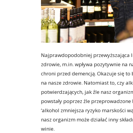
Najprawdopodobniej przewyższająca lic
zdrowie, m.in. wpływa pozytywnie na n
chroni przed demencją. Okazuje się to 
na nasze zdrowie. Natomiast to, czy al
potwierdzających, jak źle nasz organi
powstały poprzez źle przeprowadzone b
‘alkohol zmniejsza ryzyko marskości w
nasz organizm może działać inny składn
winie.