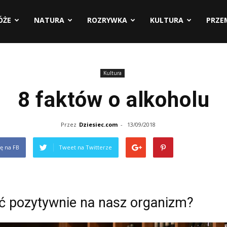
ÓŻE
NATURA
ROZRYWKA
KULTURA
PRZE
Kultura
8 faktów o alkoholu
Przez
Dziesiec.com
-
13/09/2018
ię na FB
Tweet na Twitterze
ać pozytywnie na nasz organizm?