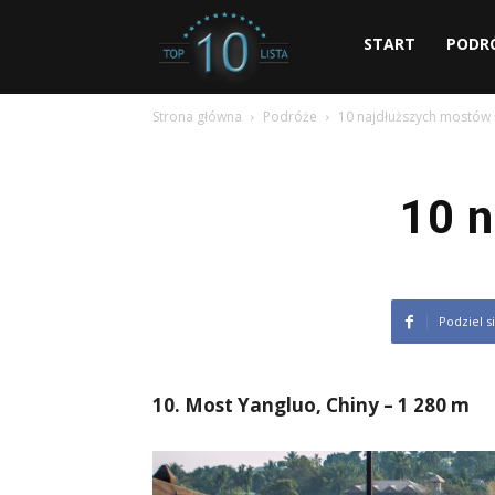
dziesiec.com
START
PODR
Strona główna
Podróże
10 najdłuższych mostów 
10 n
Podziel s
10. Most Yangluo, Chiny – 1 280 m