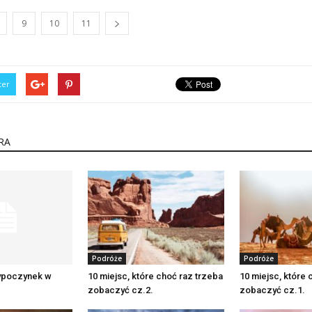
9
10
11
ter
RA
Podróże
Podróże
wypoczynek w
10 miejsc, które choć raz trzeba
10 miejsc, które 
zobaczyć cz.2.
zobaczyć cz.1.