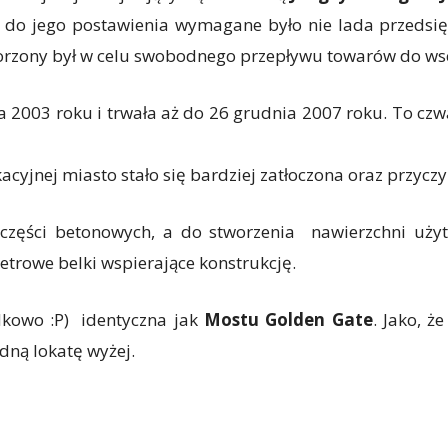
ić, do jego postawienia wymagane było nie lada przedsi
rzony był w celu swobodnego przepływu towarów do wsc
a 2003 roku i trwała aż do 26 grudnia 2007 roku. To cz
yjnej miasto stało się bardziej zatłoczona oraz przyczyn
zęści betonowych, a do stworzenia nawierzchni użyt
etrowe belki wspierające konstrukcję.
dkowo :P) identyczna jak
Mostu Golden Gate
. Jako, ż
dną lokatę wyżej.