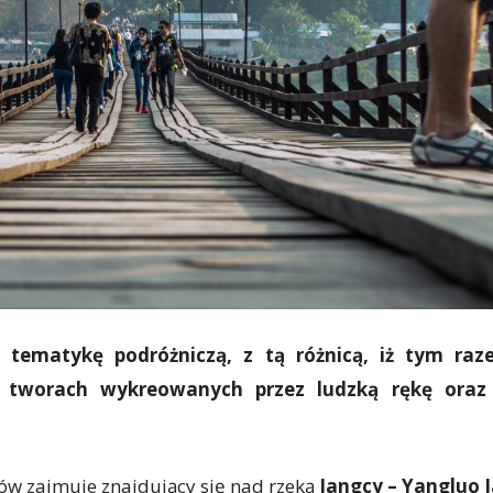
o tematykę podróżniczą, z tą różnicą, iż tym ra
a tworach wykreowanych przez ludzką rękę oraz 
tów zajmuje znajdujący się nad rzeką
Jangcy – Yangluo 