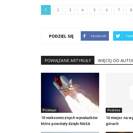
1
2
3
4
5
6
7
8
PODZIEL SIĘ
Facebook
Twit
POWIĄZANE ARTYKUŁY
WIĘCEJ OD AUTO
Przemysł
Podróże
10 niekosmicznych wynalazków
10 miejsc na 
które powstały dzięki NASA
górach