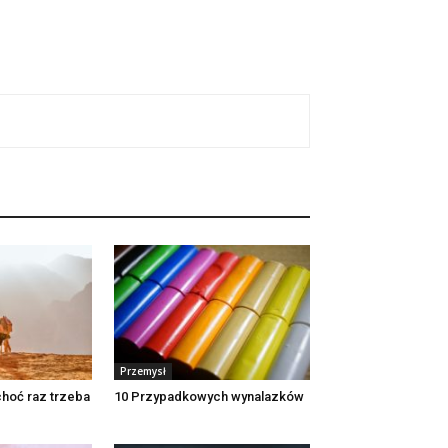
Przemysł
choć raz trzeba
10 Przypadkowych wynalazków