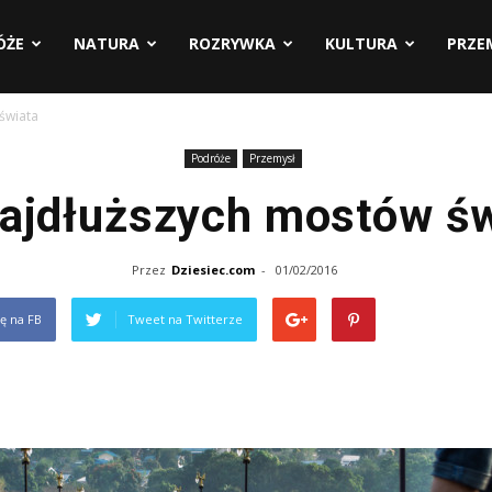
ÓŻE
NATURA
ROZRYWKA
KULTURA
PRZE
świata
Podróże
Przemysł
ajdłuższych mostów ś
Przez
Dziesiec.com
-
01/02/2016
ię na FB
Tweet na Twitterze