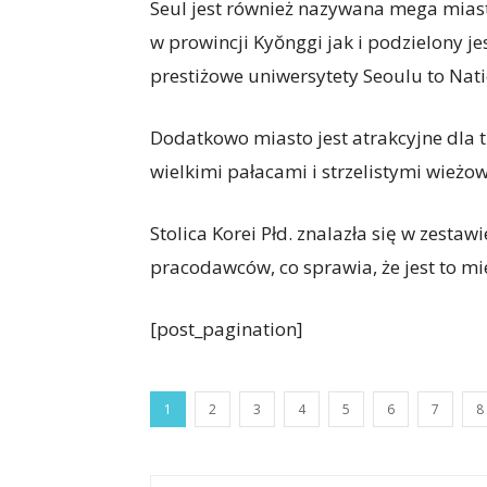
Seul jest również nazywana mega miast
w prowincji Kyŏnggi jak i podzielony j
prestiżowe uniwersytety Seoulu to Natio
Dodatkowo miasto jest atrakcyjne dla t
wielkimi pałacami i strzelistymi wieżo
Stolica Korei Płd. znalazła się w zes
pracodawców, co sprawia, że jest to mi
[post_pagination]
1
2
3
4
5
6
7
8