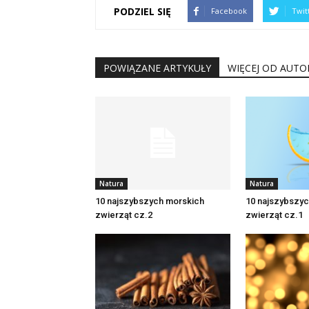
PODZIEL SIĘ
Facebook
Twit
POWIĄZANE ARTYKUŁY
WIĘCEJ OD AUTO
Natura
Natura
10 najszybszych morskich
10 najszybszy
zwierząt cz.2
zwierząt cz.1