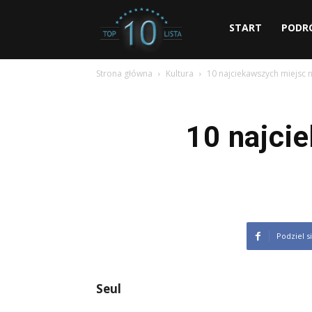
dziesiec.com
START
PODR
Strona główna
Kultura
10 najciekawszych miejsc 
10 najci
Podziel s
Seul