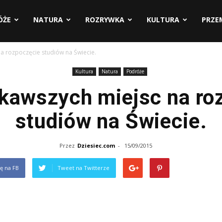
ÓŻE
NATURA
ROZRYWKA
KULTURA
PRZE
na rozpoczęcie studiów na Świecie.
Kultura
Natura
Podróże
ekawszych miejsc na ro
studiów na Świecie.
Przez
Dziesiec.com
-
15/09/2015
ię na FB
Tweet na Twitterze