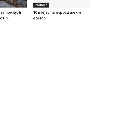
Podróże
iesamowitych
10 miejsc na wypoczynek w
 cz.1.
górach