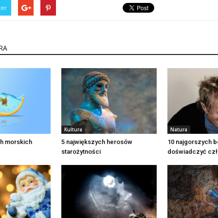
ter
RA
Kultura
Natura
ch morskich
5 największych herosów
10 najgorszych b
starożytności
doświadczyć cz