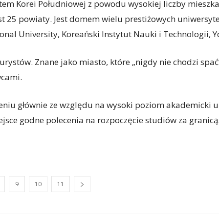
em Korei Południowej z powodu wysokiej liczby mieszkań
est 25 powiaty. Jest domem wielu prestiżowych uniwersyt
nal University, Koreański Instytut Nauki i Technologii, Yo
urystów. Znane jako miasto, które „nigdy nie chodzi spa
wcami.
tawieniu głównie ze względu na wysoki poziom akademicki
ejsce godne polecenia na rozpoczęcie studiów za granicą
9
10
11