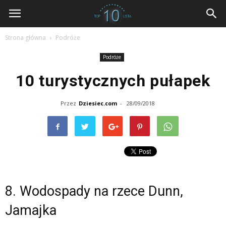
dziesiec.com
Strona główna
Podróże
Podróże
10 turystycznych pułapek
Przez
Dziesiec.com
-
28/09/2018
8. Wodospady na rzece Dunn,
Jamajka