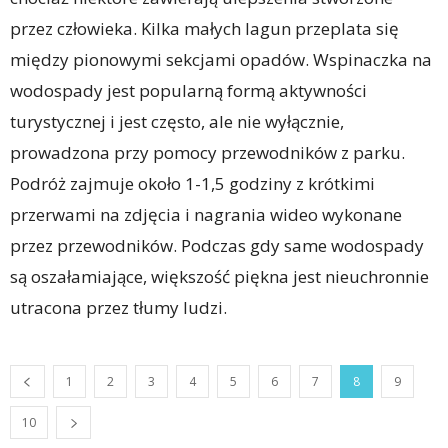
przez człowieka. Kilka małych lagun przeplata się
między pionowymi sekcjami opadów. Wspinaczka na
wodospady jest popularną formą aktywności
turystycznej i jest często, ale nie wyłącznie,
prowadzona przy pomocy przewodników z parku.
Podróż zajmuje około 1-1,5 godziny z krótkimi
przerwami na zdjęcia i nagrania wideo wykonane
przez przewodników. Podczas gdy same wodospady
są oszałamiające, większość piękna jest nieuchronnie
utracona przez tłumy ludzi.
1
2
3
4
5
6
7
8
9
10