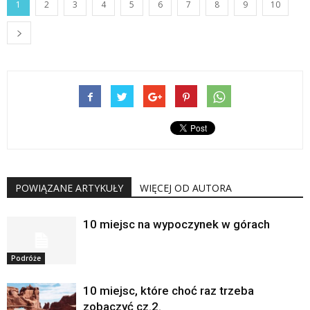
1
2
3
4
5
6
7
8
9
10
POWIĄZANE ARTYKUŁY
WIĘCEJ OD AUTORA
10 miejsc na wypoczynek w górach
Podróże
10 miejsc, które choć raz trzeba
zobaczyć cz.2.