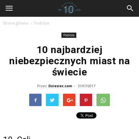
dziesiec.com
Strona główna
Podróże
Podróże
10 najbardziej
niebezpiecznych miast na
świecie
Przez
Dziesiec.com
-
31/07/2017