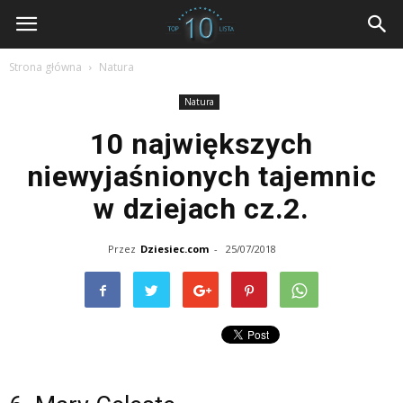
dziesiec.com
Strona główna
Natura
Natura
10 największych
niewyjaśnionych tajemnic
w dziejach cz.2.
Przez
Dziesiec.com
-
25/07/2018