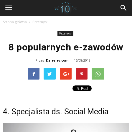
dziesiec.com
Strona główna
Przemysł
Przemysł
8 popularnych e-zawodów
Przez
Dziesiec.com
-
15/08/2018
4. Specjalista ds. Social Media