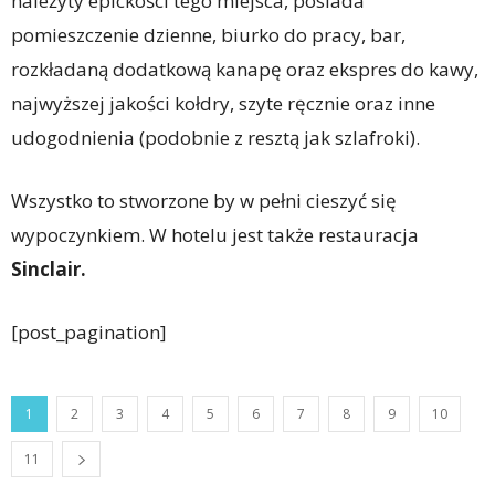
należyty epickości tego miejsca, posiada
pomieszczenie dzienne, biurko do pracy, bar,
rozkładaną dodatkową kanapę oraz ekspres do kawy,
najwyższej jakości kołdry, szyte ręcznie oraz inne
udogodnienia (podobnie z resztą jak szlafroki).
Wszystko to stworzone by w pełni cieszyć się
wypoczynkiem. W hotelu jest także restauracja
Sinclair.
[post_pagination]
1
2
3
4
5
6
7
8
9
10
11