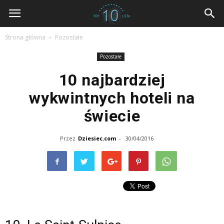
dziesiec.com
Strona główna
Pozostałe
Pozostałe
10 najbardziej
wykwintnych hoteli na
świecie
Przez
Dziesiec.com
-
30/04/2016